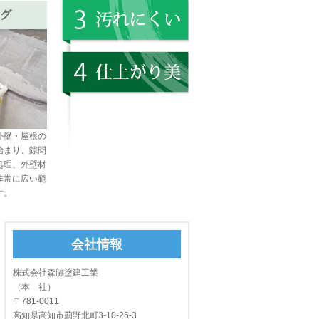
グ
外壁・屋根の
始まり、隙間
処理、外壁材
非常に広い範
す。
会社情報
株式会社森脇塗建工業
（本 社）
〒781-0011
高知県高知市薊野北町3-10-26-3