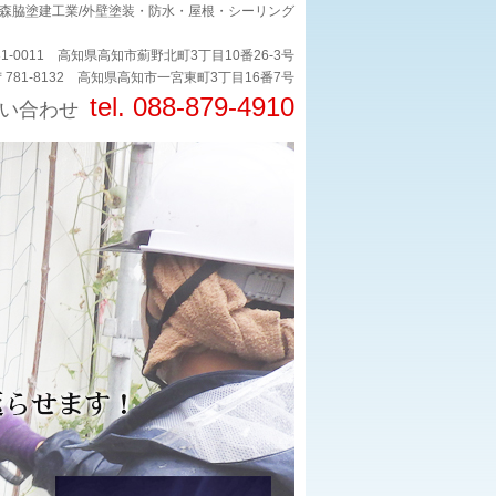
 森脇塗建工業/外壁塗装・防水・屋根・シーリング
1-0011 高知県高知市薊野北町3丁目10番26-3号
781-8132 高知県高知市一宮東町3丁目16番7号
tel. 088-879-4910
い合わせ