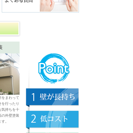
装
所をまわって
せを行ったり
お気持ちを十
高の外壁塗装
ます。