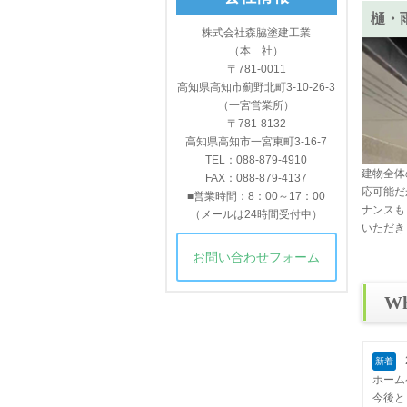
樋・
株式会社森脇塗建工業
（本 社）
〒781-0011
高知県高知市薊野北町3-10-26-3
（一宮営業所）
〒781-8132
高知県高知市一宮東町3-16-7
TEL：088-879-4910
建物全体
FAX：088-879-4137
応可能だ
■営業時間：8：00～17：00
ナンスも
（メールは24時間受付中）
いただき
お問い合わせフォーム
Wh
新着
ホーム
今後と