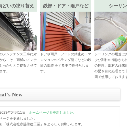
雨どいの塗り替え
鉄部・ドア・雨戸など
シーリン
のメンテナンス工事に対
ドアや雨戸・フードの錆止め・マ
シーリングの用途は
からこそ、雨樋のメンテ
ンションのベランダ隔てなどの鉄
ひび割れの補修から
しっかりとご提案させて
部の塗装 をする事で長持ちしま
の処理、部材の端末
ます。
す。
の繋ぎ目の処理まで
囲で使用しておりま
at's New
2023年04月11日
ホームページを更新しました。
ページを更新しました。
も「株式会社森脇塗建工業」をよろしくお願いします。