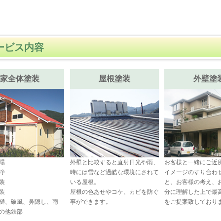
ービス内容
家全体塗装
屋根塗装
外壁塗
場
外壁と比較すると直射日光や雨、
お客様と一緒にご近
浄
時には雪など過酷な環境にされて
イメージのすり合わ
装
いる屋根。
と、お客様の考え、
装
屋根の色あせやコケ、カビを防ぐ
分に理解した上で最
樋、破風、鼻隠し、雨
事ができます。
をご提案致しており
の他鉄部